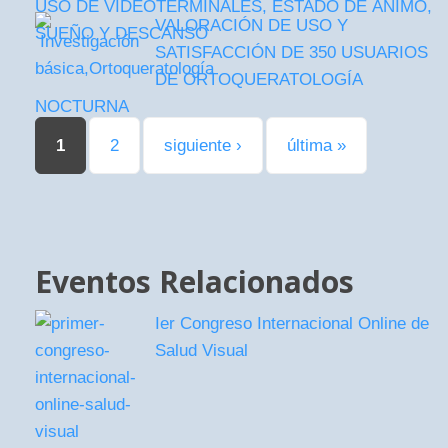
USO DE VIDEOTERMINALES, ESTADO DE ÁNIMO,
VALORACIÓN DE USO Y
SUEÑO Y DESCANSO
SATISFACCIÓN DE 350 USUARIOS
DE ORTOQUERATOLOGÍA
NOCTURNA
Páginas
1
2
siguiente ›
última »
Eventos Relacionados
Ier Congreso Internacional Online de
Salud Visual