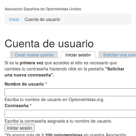
Asociación Española de Optometristas Unidos
Inicio
Cuenta de usuario
Cuenta de usuario
Crear nueva cuenta
Iniciar sesión
(solapa activa)
Solicitar una nu
Solapas principales
Si es la
primera vez
que accedes al sitio es necesario que
cambies tu contraseña haciendo click en la pestaña
"Solicitar
una nueva contraseña".
Nombre de usuario
*
Escriba tu nombre de usuario en Optometristas.org.
Contraseña
*
Escribe la contraseña asignada a tu nombre de usuario.
"Ya somos más de
1.200 optometristas
en nuestra Asociación,