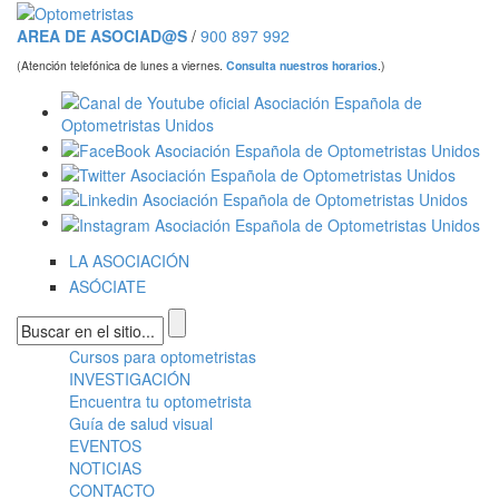
Pasar al contenido principal
AREA DE ASOCIAD@S
/
900 897 992
(Atención telefónica de lunes a viernes.
Consulta nuestros horarios
.)
LA ASOCIACIÓN
ASÓCIATE
Formulario de búsqueda
Cursos para optometristas
Menú principal
INVESTIGACIÓN
Encuentra tu optometrista
Guía de salud visual
EVENTOS
NOTICIAS
CONTACTO