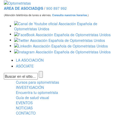
Pasar al contenido principal
AREA DE ASOCIAD@S
/
900 897 992
(Atención telefónica de lunes a viernes.
Consulta nuestros horarios
.)
LA ASOCIACIÓN
ASÓCIATE
Formulario de búsqueda
Cursos para optometristas
Menú principal
INVESTIGACIÓN
Encuentra tu optometrista
Guía de salud visual
EVENTOS
NOTICIAS
CONTACTO