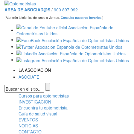
Pasar al contenido principal
AREA DE ASOCIAD@S
/
900 897 992
(Atención telefónica de lunes a viernes.
Consulta nuestros horarios
.)
LA ASOCIACIÓN
ASÓCIATE
Formulario de búsqueda
Cursos para optometristas
Menú principal
INVESTIGACIÓN
Encuentra tu optometrista
Guía de salud visual
EVENTOS
NOTICIAS
CONTACTO