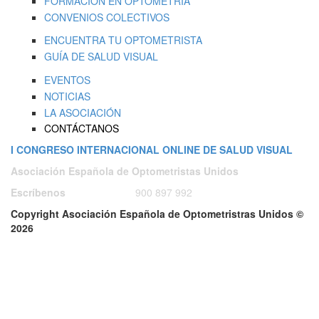
FORMACIÓN EN OPTOMETRÍA
CONVENIOS COLECTIVOS
ENCUENTRA TU OPTOMETRISTA
GUÍA DE SALUD VISUAL
EVENTOS
NOTICIAS
LA ASOCIACIÓN
CONTÁCTANOS
I CONGRESO INTERNACIONAL ONLINE DE SALUD VISUAL
Asociación Española de Optometristas Unidos
Escríbenos
ó
Llámanos a:
900 897 992
Copyright Asociación Española de Optometristras Unidos ©
2026
Condiciones de contratación de los cursos
|
Aviso Legal y Política
de Protección de Datos
|
Política de cookies