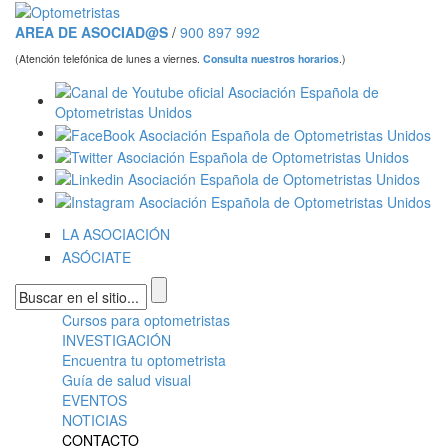
Pasar al contenido principal
AREA DE ASOCIAD@S
/
900 897 992
(Atención telefónica de lunes a viernes.
Consulta nuestros horarios
.)
LA ASOCIACIÓN
ASÓCIATE
Formulario de búsqueda
Cursos para optometristas
Menú principal
INVESTIGACIÓN
Encuentra tu optometrista
Guía de salud visual
EVENTOS
NOTICIAS
CONTACTO