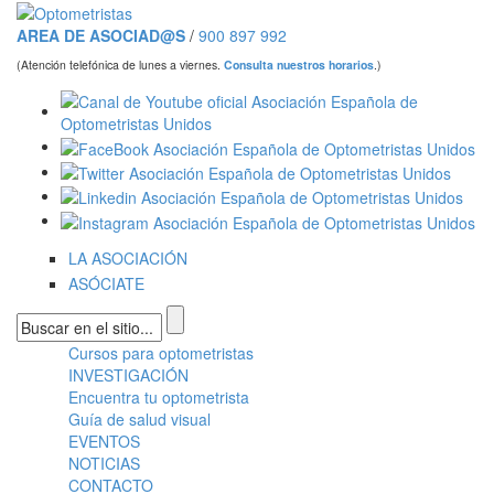
Pasar al contenido principal
AREA DE ASOCIAD@S
/
900 897 992
(Atención telefónica de lunes a viernes.
Consulta nuestros horarios
.)
LA ASOCIACIÓN
ASÓCIATE
Formulario de búsqueda
Cursos para optometristas
Menú principal
INVESTIGACIÓN
Encuentra tu optometrista
Guía de salud visual
EVENTOS
NOTICIAS
CONTACTO