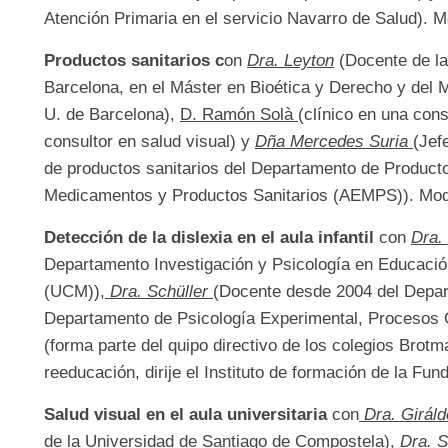
Atención Primaria en el servicio Navarro de Salud). M
Productos sanitarios c
on
Dra. Leyton
(Docente de la
Barcelona, en el Máster en Bioética y Derecho y del 
U. de Barcelona),
D. Ramón Solà
(clínico en una con
consultor en salud visual) y
Dña Mercedes Suria
(Jef
de productos sanitarios del Departamento de Producto
Medicamentos y Productos Sanitarios (AEMPS)). Mod
Detección de la dislexia en el aula infantil
con
Dra.
Departamento Investigación y Psicología en Educaci
(UCM)),
Dra. Schüller
(Docente desde 2004 del Depart
Departamento de Psicología Experimental, Procesos 
(forma parte del quipo directivo de los colegios Brotm
reeducación, dirije el Instituto de formación de la Fu
Salud visual en el aula universitaria
con
Dra. Giráld
de la Universidad de Santiago de Compostela),
Dra. 