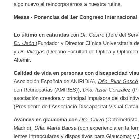
algo nuevo al reincorporarnos a nuestra rutina.
Mesas - Ponencias del 1er Congreso Internacional 
Lo último en cataratas
con
Dr. Castro
(Jefe del Servi
Dr. Usón
(Fundador y Director Clínica Universitaria d
y
Dr. Villegas
(Decano Facultad de Óptica y Optometrí
Altemir.
Calidad de vida en personas con discapacidad vis
Asociación Española de ANIRIDIA),
Dña. Pilar Gascó
con Retinopatías (AMIRES)),
Dña. Itziar González
(Pr
asociación creadora y principal impulsora del distinti
(Presidente de l’Associació Discapacitat Visual Cata
Avances en glaucoma con
Dra. Calvo
(Optometrista 
Madrid),
Dña. María Bausa
(con experiencia en la for
lentes intraoculares y dispositivos para Glaucoma) y