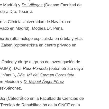
de Madrid) y
Dr. Villegas
(Decano Facultad de
dera Dra. Tobarra.
 la Clínicia Universidad de Navarra en
ivado en Madrid). Modera Dr. Pena.
uierdo
(oftalmólogo espcialista en órbita y vías
. Zaben
(optometrista en centro privado en
 Óptica y dirige el grupo de investigación de
iViUM)),
Dra. Ruíz-Pomeda
(optometrista cuya
 infantil),
Dña. Mª del Carmen Gorostieta
 en Mexico) y
D. Miguel Ángel Pérez
dez-Sánchez.
 Boj
(Catedrático en la Facultad de Ciencias de
Técnico de Rehabilitación de la ONCE en la