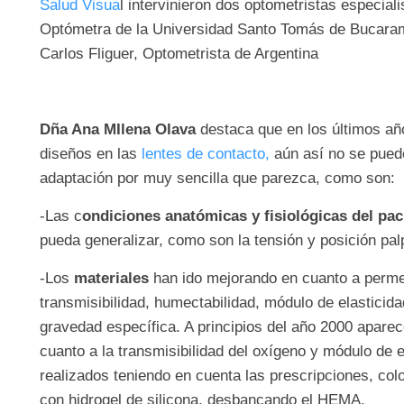
Salud Visua
l intervinieron dos optometristas especia
Optómetra de la Universidad Santo Tomás de Bucara
Carlos Fliguer, Optometrista de Argentina
Dña Ana MIlena Olava
destaca que en los últimos año
diseños en las
lentes de contacto,
aún así no se puede
adaptación por muy sencilla que parezca, como son:
-Las c
ondiciones anatómicas y fisiológicas del pa
pueda generalizar, como son la tensión y posición palpe
-Los
materiales
han ido mejorando en cuanto a permea
transmisibilidad, humectabilidad, módulo de elasticida
gravedad específica. A principios del año 2000 aparece
cuanto a la transmisibilidad del oxígeno y módulo de e
realizados teniendo en cuenta las prescripciones, co
con hidrogel de silicona, desbancando el HEMA.