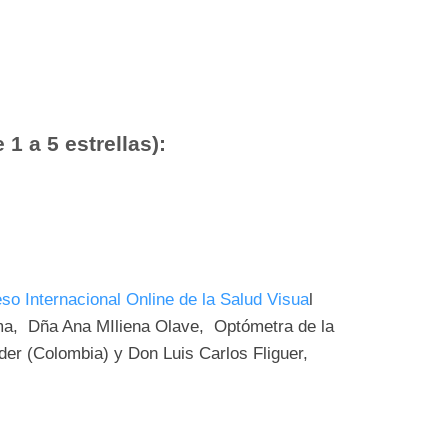
 1 a 5 estrellas):
so Internacional Online de la Salud Visua
l
tema, Dña Ana MIliena Olave, Optómetra de la
r (Colombia) y Don Luis Carlos Fliguer,