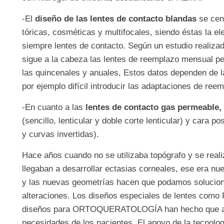
-El
diseño de las lentes de contacto blandas
se cen
tóricas, cosméticas y multifocales, siendo éstas la el
siempre lentes de contacto. Según un estudio realiz
sigue a la cabeza las lentes de reemplazo mensual pe
las quincenales y anuales, Estos datos dependen de l
por ejemplo difícil introducir las adaptaciones de ree
-En cuanto a las
lentes de contacto gas permeable,
(sencillo, lenticular y doble corte lenticular) y cara po
y curvas invertidas).
Hace años cuando no se utilizaba topógrafo y se realiz
llegaban a desarrollar ectasias corneales, ese era nue
y las nuevas geometrías hacen que podamos solucion
alteraciones. Los diseños especiales de lentes 
diseños para ORTOQUERATOLOGÍA han hecho que av
necesidades de los pacientes. El apoyo de la tecnolo