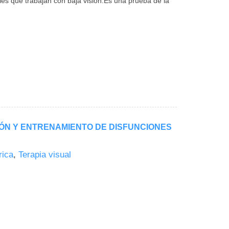
les que trabajan con baja visión.Es una prueba de la
CIÓN Y ENTRENAMIENTO DE DISFUNCIONES
rica
,
Terapia visual