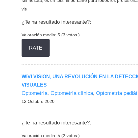
Minnesota, es un test importante para todos los profesiona
vis
¿Te ha resultado interesante?:
Valoración media:
5
(
3
votos )
WIVI VISION, UNA REVOLUCIÓN EN LA DETEC
VISUALES
Optometría
,
Optometría clínica
,
Optometría pediát
12 Octubre 2020
¿Te ha resultado interesante?:
Valoración media:
5
(
2
votos )