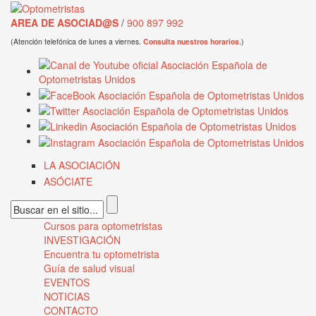
Pasar al contenido principal
AREA DE ASOCIAD@S
/
900 897 992
(Atención telefónica de lunes a viernes.
Consulta nuestros horarios
.)
LA ASOCIACIÓN
ASÓCIATE
Formulario de búsqueda
Cursos para optometristas
Menú principal
INVESTIGACIÓN
Encuentra tu optometrista
Guía de salud visual
EVENTOS
NOTICIAS
CONTACTO