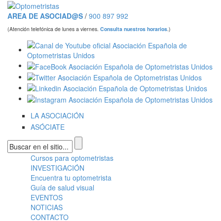
Pasar al contenido principal
AREA DE ASOCIAD@S
/
900 897 992
(Atención telefónica de lunes a viernes.
Consulta nuestros horarios
.)
LA ASOCIACIÓN
ASÓCIATE
Formulario de búsqueda
Cursos para optometristas
Menú principal
INVESTIGACIÓN
Encuentra tu optometrista
Guía de salud visual
EVENTOS
NOTICIAS
CONTACTO