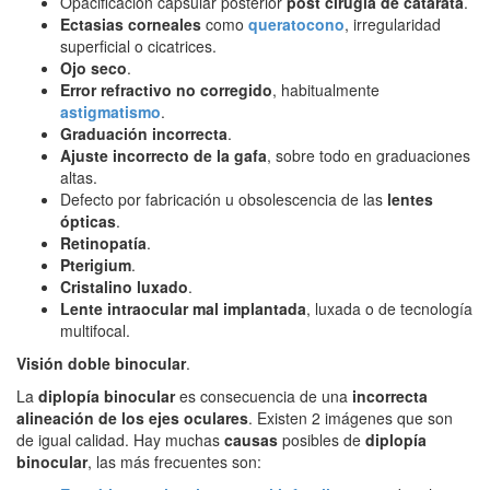
Opacificación capsular posterior
post cirugía de catarata
.
Ectasias corneales
como
queratocono
, irregularidad
superficial o cicatrices.
Ojo seco
.
Error refractivo no corregido
, habitualmente
astigmatismo
.
Graduación incorrecta
.
Ajuste incorrecto de la gafa
, sobre todo en graduaciones
altas.
Defecto por fabricación u obsolescencia de las
lentes
ópticas
.
Retinopatía
.
Pterigium
.
Cristalino luxado
.
Lente intraocular mal implantada
, luxada o de tecnología
multifocal.
Visión doble binocular
.
La
diplopía binocular
es consecuencia de una
incorrecta
alineación de los ejes oculares
. Existen 2 imágenes que son
de igual calidad. Hay muchas
causas
posibles de
diplopía
binocular
, las más frecuentes son: