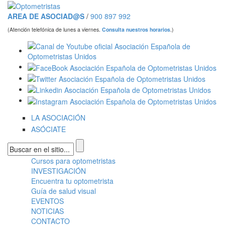
Pasar al contenido principal
AREA DE ASOCIAD@S
/
900 897 992
(Atención telefónica de lunes a viernes.
Consulta nuestros horarios
.)
LA ASOCIACIÓN
ASÓCIATE
Formulario de búsqueda
Cursos para optometristas
Menú principal
INVESTIGACIÓN
Encuentra tu optometrista
Guía de salud visual
EVENTOS
NOTICIAS
CONTACTO