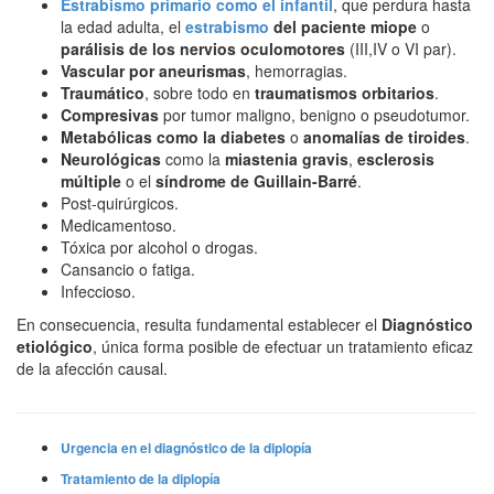
Estrabismo primario como el infantil
, que perdura hasta
la edad adulta, el
estrabismo
del paciente miope
o
parálisis de los nervios oculomotores
(III,IV o VI par).
Vascular por aneurismas
, hemorragias.
Traumático
, sobre todo en
traumatismos orbitarios
.
Compresivas
por tumor maligno, benigno o pseudotumor.
Metabólicas como la diabetes
o
anomalías de tiroides
.
Neurológicas
como la
miastenia gravis
,
esclerosis
múltiple
o el
síndrome de Guillain-Barré
.
Post-quirúrgicos.
Medicamentoso.
Tóxica por alcohol o drogas.
Cansancio o fatiga.
Infeccioso.
En consecuencia, resulta fundamental establecer el
Diagnóstico
etiológico
, única forma posible de efectuar un tratamiento eficaz
de la afección causal.
Urgencia en el diagnóstico de la diplopía
Tratamiento de la diplopía