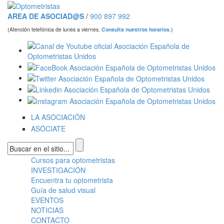
Pasar al contenido principal
AREA DE ASOCIAD@S
/
900 897 992
(Atención telefónica de lunes a viernes.
Consulta nuestros horarios
.)
LA ASOCIACIÓN
ASÓCIATE
Formulario de búsqueda
Cursos para optometristas
Menú principal
INVESTIGACIÓN
Encuentra tu optometrista
Guía de salud visual
EVENTOS
NOTICIAS
CONTACTO