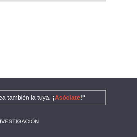
a también la tuya.
¡
Asóciate
!"
NVESTIGACIÓN