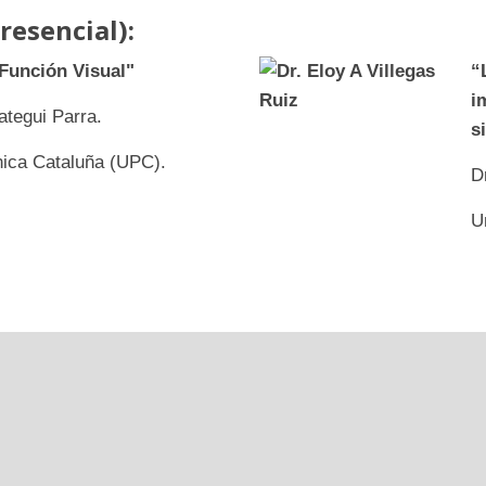
resencial):
Función Visual"
“
i
tegui Parra.
s
nica Cataluña (UPC).
D
U