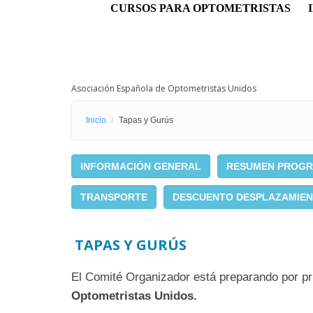
Menú principal
CURSOS PARA OPTOMETRISTAS
Asociación Española de Optometristas Unidos
Inicio
Tapas y Gurús
INFORMACIÓN GENERAL
RESUMEN PROG
TRANSPORTE
DESCUENTO DESPLAZAMIE
TAPAS Y GURÚS
El Comité Organizador está preparando por pri
Optometristas Unidos.