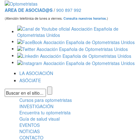
Pasar al contenido principal
AREA DE ASOCIAD@S
/
900 897 992
(Atención telefónica de lunes a viernes.
Consulta nuestros horarios
.)
LA ASOCIACIÓN
ASÓCIATE
Formulario de búsqueda
Cursos para optometristas
Menú principal
INVESTIGACIÓN
Encuentra tu optometrista
Guía de salud visual
EVENTOS
NOTICIAS
CONTACTO