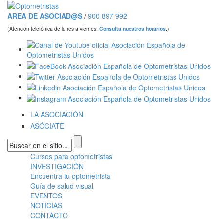
Pasar al contenido principal
AREA DE ASOCIAD@S
/
900 897 992
(Atención telefónica de lunes a viernes.
Consulta nuestros horarios
.)
LA ASOCIACIÓN
ASÓCIATE
Formulario de búsqueda
Cursos para optometristas
Menú principal
INVESTIGACIÓN
Encuentra tu optometrista
Guía de salud visual
EVENTOS
NOTICIAS
CONTACTO