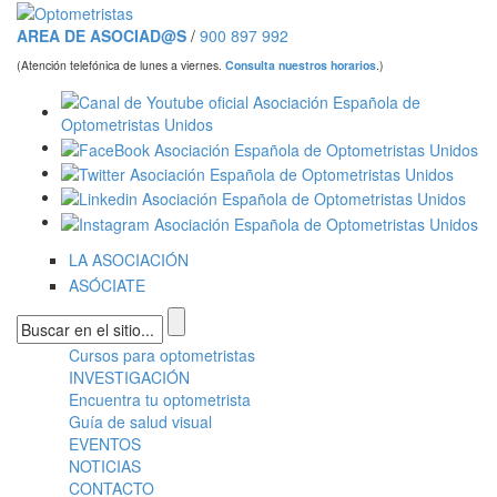
Pasar al contenido principal
AREA DE ASOCIAD@S
/
900 897 992
(Atención telefónica de lunes a viernes.
Consulta nuestros horarios
.)
LA ASOCIACIÓN
ASÓCIATE
Formulario de búsqueda
Cursos para optometristas
Menú principal
INVESTIGACIÓN
Encuentra tu optometrista
Guía de salud visual
EVENTOS
NOTICIAS
CONTACTO