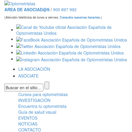
Pasar al contenido principal
AREA DE ASOCIAD@S
/
900 897 992
(Atención telefónica de lunes a viernes.
Consulta nuestros horarios
.)
LA ASOCIACIÓN
ASÓCIATE
Formulario de búsqueda
Cursos para optometristas
Menú principal
INVESTIGACIÓN
Encuentra tu optometrista
Guía de salud visual
EVENTOS
NOTICIAS
CONTACTO