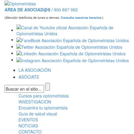
Pasar al contenido principal
AREA DE ASOCIAD@S
/
900 897 992
(Atención telefónica de lunes a viernes.
Consulta nuestros horarios
.)
LA ASOCIACIÓN
ASÓCIATE
Formulario de búsqueda
Cursos para optometristas
Menú principal
INVESTIGACIÓN
Encuentra tu optometrista
Guía de salud visual
EVENTOS
NOTICIAS
CONTACTO