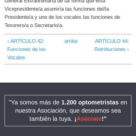
General Extraordinaria de tal forma que el/la
Vicepresidente/a asumiría las funciones del/la
Presidente/a y uno de los vocales las funciones de
Tesorero/a o Secretario/a.
‹ ARTÍCULO 42:
arriba
ARTÍCULO 44:
Funciones de los
Retribuciones ›
Vocales
"Ya somos más de
1.200 optometristas
en
nuestra Asociación, que deseamos sea
también la tuya.
¡
Asóciate
!"