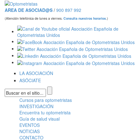
Pasar al contenido principal
AREA DE ASOCIAD@S
/
900 897 992
(Atención telefónica de lunes a viernes.
Consulta nuestros horarios
.)
LA ASOCIACIÓN
ASÓCIATE
Formulario de búsqueda
Cursos para optometristas
Menú principal
INVESTIGACIÓN
Encuentra tu optometrista
Guía de salud visual
EVENTOS
NOTICIAS
CONTACTO