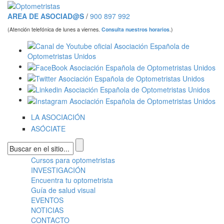
Pasar al contenido principal
AREA DE ASOCIAD@S
/
900 897 992
(Atención telefónica de lunes a viernes.
Consulta nuestros horarios
.)
LA ASOCIACIÓN
ASÓCIATE
Formulario de búsqueda
Cursos para optometristas
Menú principal
INVESTIGACIÓN
Encuentra tu optometrista
Guía de salud visual
EVENTOS
NOTICIAS
CONTACTO