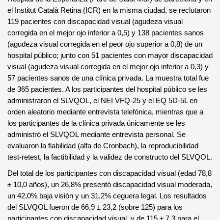
el Institut Català Retina (ICR) en la misma ciudad, se reclutaron
119 pacientes con discapacidad visual (agudeza visual
corregida en el mejor ojo inferior a 0,5) y 138 pacientes sanos
(agudeza visual corregida en el peor ojo superior a 0,8) de un
hospital público; junto con 51 pacientes con mayor discapacidad
visual (agudeza visual corregida en el mejor ojo inferior a 0,3) y
57 pacientes sanos de una clínica privada. La muestra total fue
de 365 pacientes. A los participantes del hospital público se les
administraron el SLVQOL, el NEI VFQ-25 y el EQ 5D-5L en
orden aleatorio mediante entrevista telefónica, mientras que a
los participantes de la clínica privada únicamente se les
administró el SLVQOL mediante entrevista personal. Se
evaluaron la fiabilidad (alfa de Cronbach), la reproducibilidad
test-retest, la factibilidad y la validez de constructo del SLVQOL.
Del total de los participantes con discapacidad visual (edad 78,8
± 10,0 años), un 26,8% presentó discapacidad visual moderada,
un 42,0% baja visión y un 31,2% ceguera legal. Los resultados
del SLVQOL fueron de 66,9 ± 23,2 (sobre 125) para los
participantes con discapacidad visual, y de 115 ± 7,3 para el