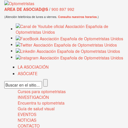
Pasar al contenido principal
AREA DE ASOCIAD@S
/
900 897 992
(Atención telefónica de lunes a viernes.
Consulta nuestros horarios
.)
LA ASOCIACIÓN
ASÓCIATE
Formulario de búsqueda
Cursos para optometristas
Menú principal
INVESTIGACIÓN
Encuentra tu optometrista
Guía de salud visual
EVENTOS
NOTICIAS
CONTACTO