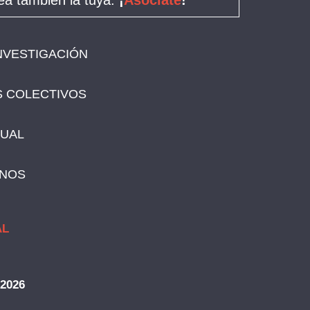
a también la tuya.
¡
Asóciate
!"
NVESTIGACIÓN
 COLECTIVOS
SUAL
NOS
AL
 2026