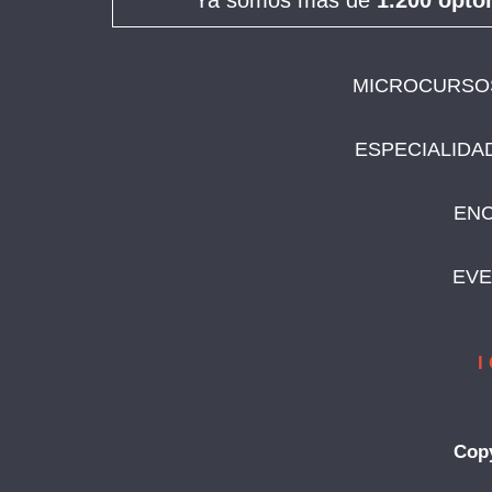
"Ya somos más de
1.200 opto
MICROCURSOS
ESPECIALIDA
ENC
EV
I
Copy