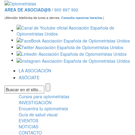
Pasar al contenido principal
AREA DE ASOCIAD@S
/
900 897 992
(Atención telefónica de lunes a viernes.
Consulta nuestros horarios
.)
LA ASOCIACIÓN
ASÓCIATE
Formulario de búsqueda
Cursos para optometristas
Menú principal
INVESTIGACIÓN
Encuentra tu optometrista
Guía de salud visual
EVENTOS
NOTICIAS
CONTACTO