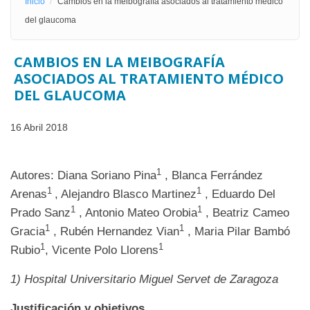
Inicio
Cambios en la meibografía asociados al tratamiento médico
del glaucoma
CAMBIOS EN LA MEIBOGRAFÍA
ASOCIADOS AL TRATAMIENTO MÉDICO
DEL GLAUCOMA
16 Abril 2018
1
Autores: Diana Soriano Pina
, Blanca Ferrández
1
1
Arenas
, Alejandro Blasco Martinez
, Eduardo Del
1
1
Prado Sanz
, Antonio Mateo Orobia
, Beatriz Cameo
1
1
Gracia
, Rubén Hernandez Vian
, Maria Pilar Bambó
1
1
Rubio
, Vicente Polo Llorens
1)
Hospital Universitario Miguel Servet de Zaragoza
Justificación y objetivos