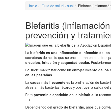
Inicio
Guía de salud visual
Blefaritis (inflamaci
Blefaritis (inflamaci
prevención y tratamie
La
blefaritis es una inflamación o infección de lo
secretoras de aceite que se encuentran en nuestros p
orzuelos
,
irritación
y
sequedad ocular.
Posteriormen
Se suele manifestar como un
enrojecimiento de los
en las pestañas
.
La
causa más frecuente
es la proliferación de bacte
atrae a más bacterias, ácaros y obstruye la salida del
Para
prevenir la aparición de la blefaritis
, la recom
…)
Dependiendo del
grado de blefaritis
, años que convi