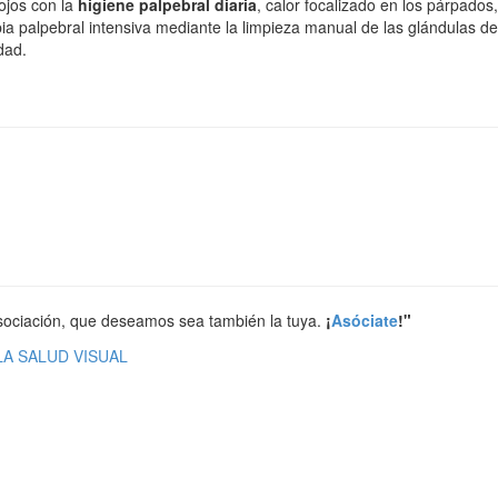
ojos con la
higiene palpebral diaria
, calor focalizado en los párpados
ia palpebral intensiva mediante la limpieza manual de las glándulas de
dad.
ociación, que deseamos sea también la tuya.
¡
Asóciate
!"
A SALUD VISUAL