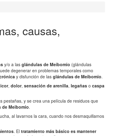
omas, causas,
as
y/o a las
glándulas de Meibomio
(glándulas
puede degenerar en problemas temporales como
crónica
y disfunción de las
glándulas de Meibomio
.
icor
,
dolor
,
sensación de arenilla
,
legañas
o
caspa
as pestañas, y se crea una película de residuos que
as de Meibomio
.
ucha, al lavarnos la cara, cuando nos desmaquillamos
mientos
. El
tratamiento más básico es mantener