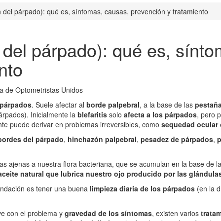
ón del párpado): qué es, síntomas, causas, prevención y tratamiento
ón del párpado): qué es, sínt
nto
s párpados
. Suele afectar al
borde palpebral
, a la base de las
pestañ
árpados). Inicialmente la
blefaritis
solo
afecta a los párpados
, pero 
te puede derivar en problemas irreversibles, como
sequedad ocular 
 bordes del párpado
,
hinchazón palpebral
,
pesadez de párpados
,
p
rias ajenas a nuestra flora bacteriana, que se acumulan en la base de l
aceite natural que lubrica nuestro ojo producido por las glándul
endación es tener una buena
limpieza diaria de los párpados
(en la d
ve con el problema y
gravedad de los síntomas
, existen varios
trata